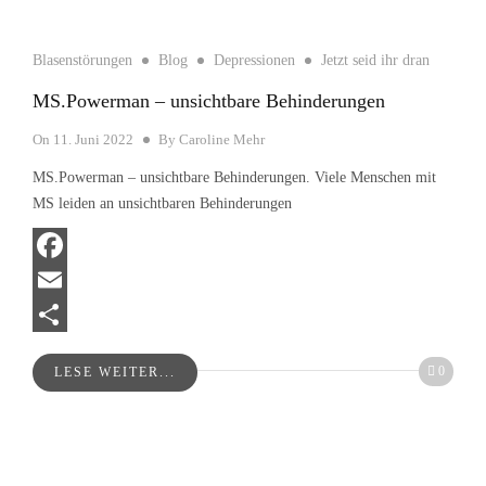
Blasenstörungen
Blog
Depressionen
Jetzt seid ihr dran
MS.Powerman – unsichtbare Behinderungen
On
11. Juni 2022
By
Caroline Mehr
MS.Powerman – unsichtbare Behinderungen. Viele Menschen mit
MS leiden an unsichtbaren Behinderungen
Facebook
Email
Teilen
0
LESE WEITER...