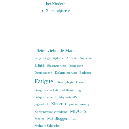
bei Kindern
Zerebralparese
alleinerziehende Mama
Angehörige
Aphasie
Arthritis
Autismus
Blase
Blasenstörung
Depression
Depressionen
Diskriminierung
Epilepsie
Fatigue
Fibromylagie
Frauen
Gangunsicherheit
Gefühlsstörung
Gehprobleme
Hobby trotz MS
Kinder
jugendlich
kognitive Störung
ME/CFS
Konzentrationsprobleme
MS-Bloggerinnen
Medien
Multiple Sklerodse