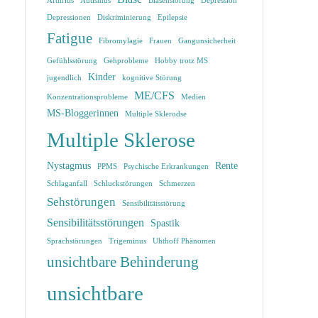
Arthritis
Autismus
Blasenstörung
Depression
Depressionen
Diskriminierung
Epilepsie
Fatigue
Fibromylagie
Frauen
Gangunsicherheit
Gefühlsstörung
Gehprobleme
Hobby trotz MS
Kinder
jugendlich
kognitive Störung
ME/CFS
Konzentrationsprobleme
Medien
MS-Bloggerinnen
Multiple Sklerodse
Multiple Sklerose
Nystagmus
Rente
PPMS
Psychische Erkrankungen
Schlaganfall
Schluckstörungen
Schmerzen
Sehstörungen
Sensibilitätsstörung
Sensibilitätsstörungen
Spastik
Sprachstörungen
Trigeminus
Uhthoff Phänomen
unsichtbare Behinderung
unsichtbare