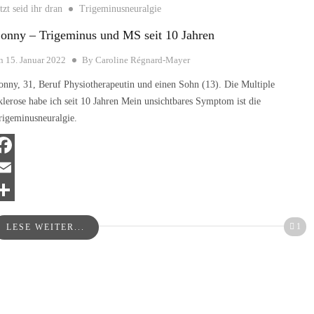
tzt seid ihr dran
Trigeminusneuralgie
onny – Trigeminus und MS seit 10 Jahren
n
15. Januar 2022
By
Caroline Régnard-Mayer
onny, 31, Beruf Physiotherapeutin und einen Sohn (13). Die Multiple
klerose habe ich seit 10 Jahren Mein unsichtbares Symptom ist die
rigeminusneuralgie.
acebook
mail
eilen
1
LESE WEITER...