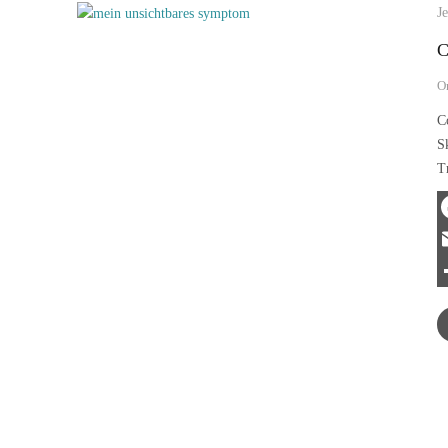
Je
C
O
C
S
T
F
E
T