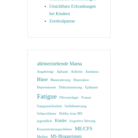
Unsichtbare Erkrankungen
bei Kindern
Zerebralparese
alleinerziehende Mama
Angehörige
Aphasie
Arthritis
Autismus
Blase
Blasenstörung
Depression
Depressionen
Diskriminierung
Epilepsie
Fatigue
Fibromylagie
Frauen
Gangunsicherheit
Gefühlsstörung
Gehprobleme
Hobby trotz MS
Kinder
jugendlich
kognitive Störung
ME/CFS
Konzentrationsprobleme
MS-Bloggerinnen
Medien