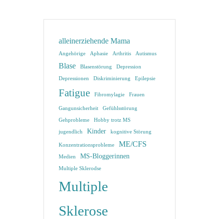
alleinerziehende Mama
Angehörige
Aphasie
Arthritis
Autismus
Blase
Blasenstörung
Depression
Depressionen
Diskriminierung
Epilepsie
Fatigue
Fibromylagie
Frauen
Gangunsicherheit
Gefühlsstörung
Gehprobleme
Hobby trotz MS
Kinder
jugendlich
kognitive Störung
ME/CFS
Konzentrationsprobleme
MS-Bloggerinnen
Medien
Multiple Sklerodse
Multiple
Sklerose